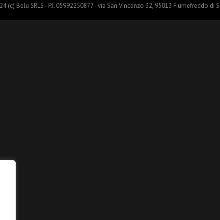
4 (c) Belu SRLS - P.I. 05992250877 - via San Vincenzo 32, 95013 Fiumefreddo di Si