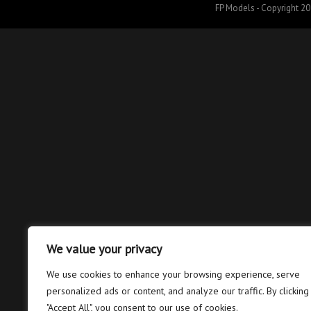
FP Models - Copyright 202
We value your privacy
We use cookies to enhance your browsing experience, serve
personalized ads or content, and analyze our traffic. By clicking
"Accept All", you consent to our use of cookies.