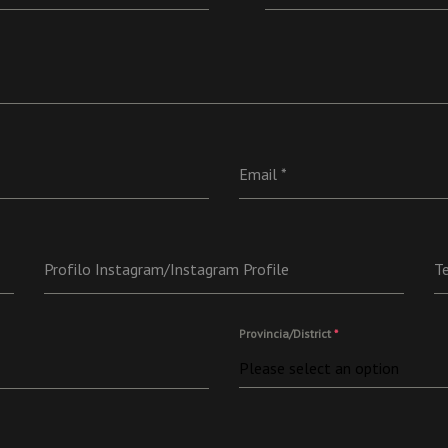
Email
*
Profilo Instagram/Instagram Profile
T
Provincia/District
*
Please select an option