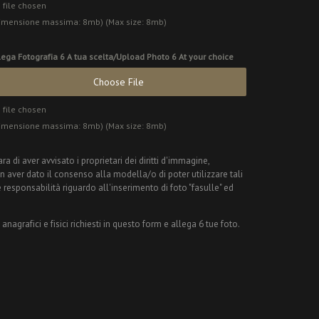
 file chosen
imensione massima: 8mb) (Max size: 8mb)
lega Fotografia 6 A tua scelta/Upload Photo 6 At your choice
Choose File
 file chosen
imensione massima: 8mb) (Max size: 8mb)
 di aver avvisato i proprietari dei diritti d'immagine,
 aver dato il consenso alla modella/o di poter utilizzare tali
 responsabilità riguardo all'inserimento di foto "fasulle" ed
grafici e fisici richiesti in questo form e allega 6 tue foto.