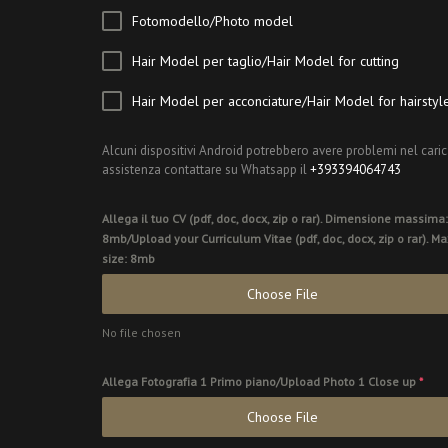
Fotomodello/Photo model
Hair Model per taglio/Hair Model for cutting
Hair Model per acconciature/Hair Model for hairstyl
Alcuni dispositivi Android potrebbero avere problemi nel caric
assistenza contattare su Whatsapp il
+393394064743
Allega il tuo CV (pdf, doc, docx, zip o rar). Dimensione massima:
8mb/Upload your Curriculum Vitae (pdf, doc, docx, zip o rar). Ma
size: 8mb
Choose File
No file chosen
Allega Fotografia 1 Primo piano/Upload Photo 1 Close up
*
Choose File