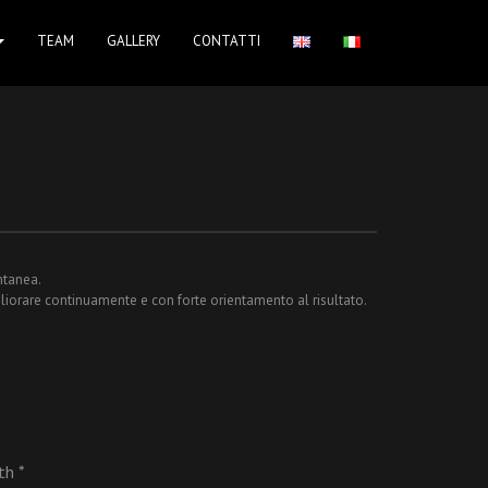
TEAM
GALLERY
CONTATTI
ntanea.
iorare continuamente e con forte orientamento al risultato.
rth
*