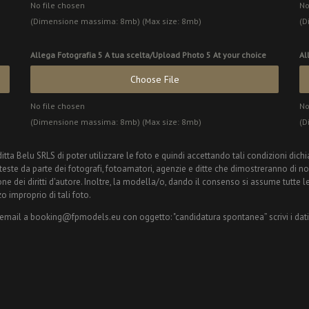
No file chosen
No
(Dimensione massima: 8mb) (Max size: 8mb)
(D
Allega Fotografia 5 A tua scelta/Upload Photo 5 At your choice
Al
Choose File
No file chosen
No
(Dimensione massima: 8mb) (Max size: 8mb)
(D
a Belu SRLS di poter utilizzare le foto e quindi accettando tali condizioni dichiara
este da parte dei fotografi, fotoamatori, agenzie e ditte che dimostreranno di non
e dei diritti d'autore. Inoltre, la modella/o, dando il consenso si assume tutte le
zo improprio di tali foto.
mail a booking@fpmodels.eu con oggetto: "candidatura spontanea” scrivi i dati ana