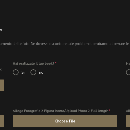
es
amento delle foto. Se dovessi riscontrare tale problemi ti invitiamo ad inviare le
Hai realizzato il tuo book?
*
Ha
x
Si
no
Allega Fotografia 2 Figura intera/Upload Photo 2 Full length
*
Al
Choose File