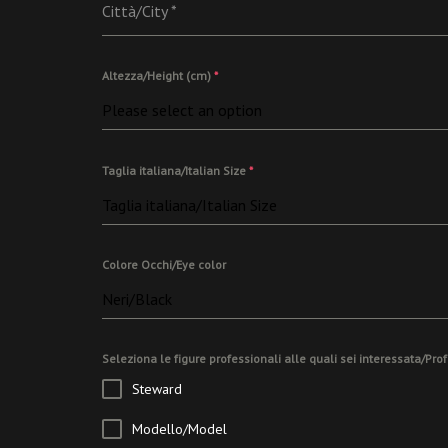
Città/City
*
Altezza/Height (cm)
*
Please select an option
Taglia italiana/Italian Size
*
Taglia italiana/Italian Size
Colore Occhi/Eye color
Neri/Black
Seleziona le figure professionali alle quali sei interessata/Pr
Steward
Modello/Model