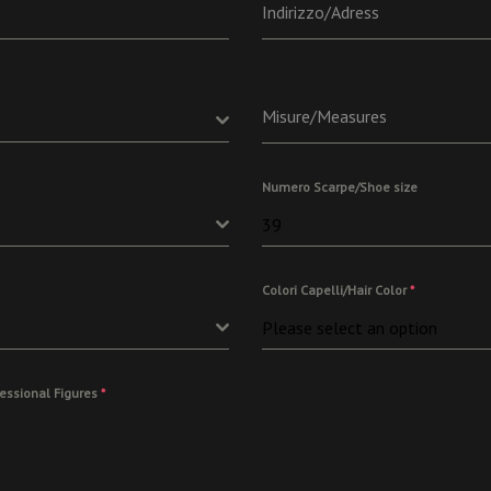
Indirizzo/Adress
Misure/Measures
Numero Scarpe/Shoe size
39
Colori Capelli/Hair Color
*
Please select an option
ofessional Figures
*