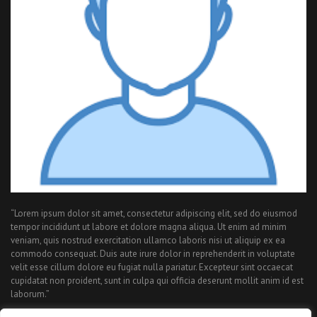
“Lorem ipsum dolor sit amet, consectetur adipiscing elit, sed do eiusmod
tempor incididunt ut labore et dolore magna aliqua. Ut enim ad minim
veniam, quis nostrud exercitation ullamco laboris nisi ut aliquip ex ea
commodo consequat. Duis aute irure dolor in reprehenderit in voluptate
velit esse cillum dolore eu fugiat nulla pariatur. Excepteur sint occaecat
cupidatat non proident, sunt in culpa qui officia deserunt mollit anim id est
laborum.”